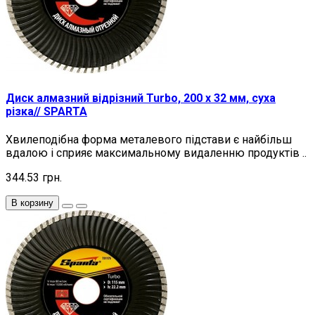
Диск алмазний відрізний Turbo, 200 х 32 мм, суха
різка// SPARTA
Хвилеподібна форма металевого підстави є найбільш
вдалою і сприяє максимальному видаленню продуктів ..
344.53 грн.
В корзину