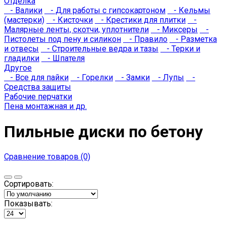
Отделка
- Валики
- Для работы с гипсокартоном
- Кельмы
(мастерки)
- Кисточки
- Крестики для плитки
-
Малярные ленты, скотчи, уплотнители
- Миксеры
-
Пистолеты под пену и силикон
- Правило
- Разметка
и отвесы
- Строительные ведра и тазы
- Терки и
гладилки
- Шпателя
Другое
- Все для пайки
- Горелки
- Замки
- Лупы
-
Средства защиты
Рабочие перчатки
Пена монтажная и др.
Пильные диски по бетону
Сравнение товаров (0)
Сортировать:
Показывать: