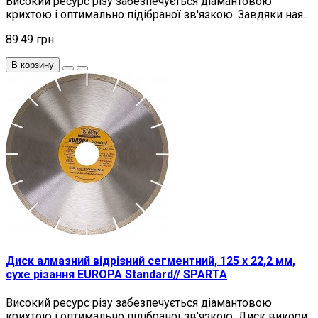
Високий ресурс різу забезпечується діамантовою
крихтою і оптимально підібраної зв'язкою. Завдяки ная..
89.49 грн.
В корзину
Диск алмазний відрізний сегментний, 125 х 22,2 мм,
сухе різання EUROPA Standard// SPARTA
Високий ресурс різу забезпечується діамантовою
крихтою і оптимально підібраної зв'язкою. Диск викори..