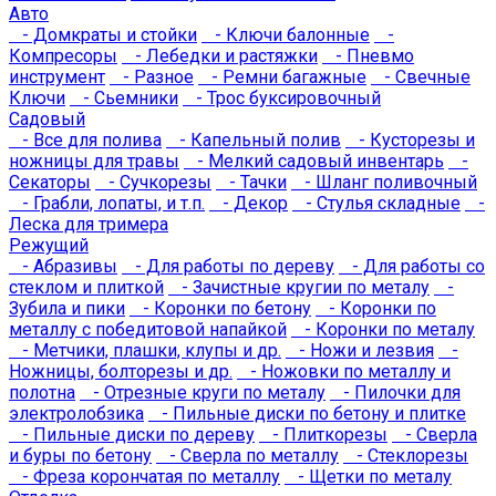
Авто
- Домкраты и стойки
- Ключи балонные
-
Компресоры
- Лебедки и растяжки
- Пневмо
инструмент
- Разное
- Ремни багажные
- Свечные
Ключи
- Сьемники
- Трос буксировочный
Садовый
- Все для полива
- Капельный полив
- Кусторезы и
ножницы для травы
- Мелкий садовый инвентарь
-
Секаторы
- Сучкорезы
- Тачки
- Шланг поливочный
- Грабли, лопаты, и т.п.
- Декор
- Стулья складные
-
Леска для тримера
Режущий
- Абразивы
- Для работы по дереву
- Для работы со
стеклом и плиткой
- Зачистные кругии по металу
-
Зубила и пики
- Коронки по бетону
- Коронки по
металлу с победитовой напайкой
- Коронки по металу
- Метчики, плашки, клупы и др.
- Ножи и лезвия
-
Ножницы, болторезы и др.
- Ножовки по металлу и
полотна
- Отрезные круги по металу
- Пилочки для
электролобзика
- Пильные диски по бетону и плитке
- Пильные диски по дереву
- Плиткорезы
- Сверла
и буры по бетону
- Сверла по металлу
- Стеклорезы
- Фреза корончатая по металлу
- Щетки по металу