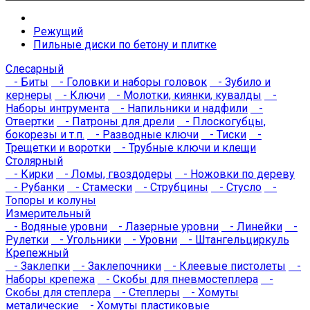
Режущий
Пильные диски по бетону и плитке
Слесарный
- Биты
- Головки и наборы головок
- Зубило и
кернеры
- Ключи
- Молотки, киянки, кувалды
-
Наборы интрумента
- Напильники и надфили
-
Отвертки
- Патроны для дрели
- Плоскогубцы,
бокорезы и т.п.
- Разводные ключи
- Тиски
-
Трещетки и воротки
- Трубные ключи и клещи
Столярный
- Кирки
- Ломы, гвоздодеры
- Ножовки по дереву
- Рубанки
- Стамески
- Струбцины
- Стусло
-
Топоры и колуны
Измерительный
- Водяные уровни
- Лазерные уровни
- Линейки
-
Рулетки
- Угольники
- Уровни
- Штангельциркуль
Крепежный
- Заклепки
- Заклепочники
- Клеевые пистолеты
-
Наборы крепежа
- Скобы для пневмостеплера
-
Скобы для степлера
- Степлеры
- Хомуты
металические
- Хомуты пластиковые