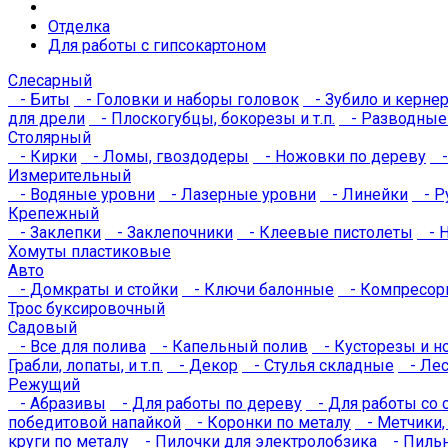
Отделка
Для работы с гипсокартоном
Слесарный
- Биты
- Головки и наборы головок
- Зубило и керне
для дрели
- Плоскогубцы, бокорезы и т.п.
- Разводные
Столярный
- Кирки
- Ломы, гвоздодеры
- Ножовки по дереву
-
Измерительный
- Водяные уровни
- Лазерные уровни
- Линейки
- Р
Крепежный
- Заклепки
- Заклепочники
- Клеевые пистолеты
- Н
Хомуты пластиковые
Авто
- Домкраты и стойки
- Ключи балонные
- Компресор
Трос буксировочный
Садовый
- Все для полива
- Капельный полив
- Кусторезы и н
Грабли, лопаты, и т.п.
- Декор
- Стулья складные
- Лес
Режущий
- Абразивы
- Для работы по дереву
- Для работы со 
победитовой напайкой
- Коронки по металу
- Метчики, 
круги по металу
- Пилочки для электролобзика
- Пильн