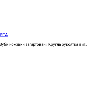
ARTA
уби ножівки загартовані. Кругла рукоятка виг..