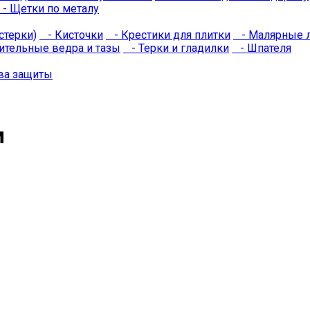
- Щетки по металу
терки)
- Кисточки
- Крестики для плитки
- Малярные ле
ительные ведра и тазы
- Терки и гладилки
- Шпателя
ва защиты
м