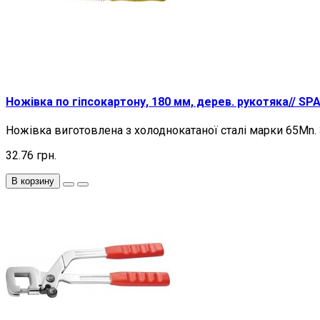
Ножівка по гіпсокартону, 180 мм, дерев. рукотяка// SP
Ножівка виготовлена з холоднокатаної сталі марки 65Mn. З
32.76 грн.
В корзину