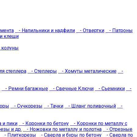
мента
- Напильники и надфили
- Отвертки
- Патроны
и клещи
 колуны
я степлера
- Степлеры
- Хомуты металические
-
е
- Ремни багажные
- Свечные Ключи
- Сьемники
-
торы
- Сучкорезы
- Тачки
- Шланг поливочный
-
 и пики
- Коронки по бетону
- Коронки по металлу с
езы и др.
- Ножовки по металлу и полотна
- Отрезные
- Плиткорезы
- Сверла и буры по бетону
- Сверла по