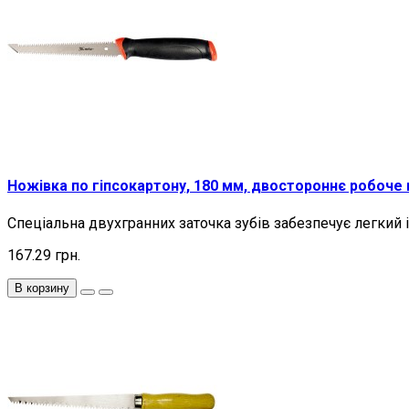
Ножівка по гіпсокартону, 180 мм, двостороннє робоче
Спеціальна двухгранних заточка зубів забезпечує легкий і
167.29 грн.
В корзину