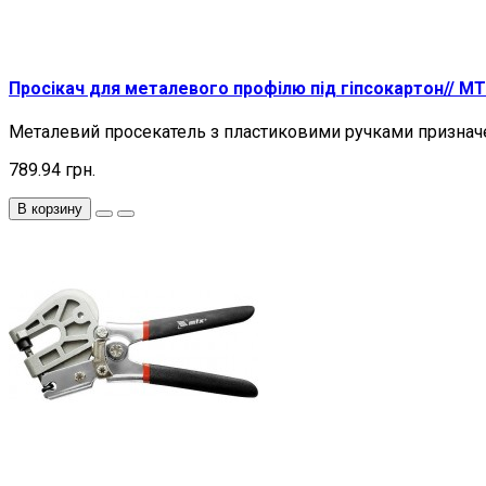
Просікач для металевого профілю під гіпсокартон// M
Металевий просекатель з пластиковими ручками призначен
789.94 грн.
В корзину