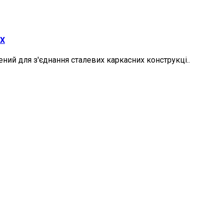
TX
ий для з'єднання сталевих каркасних конструкці..