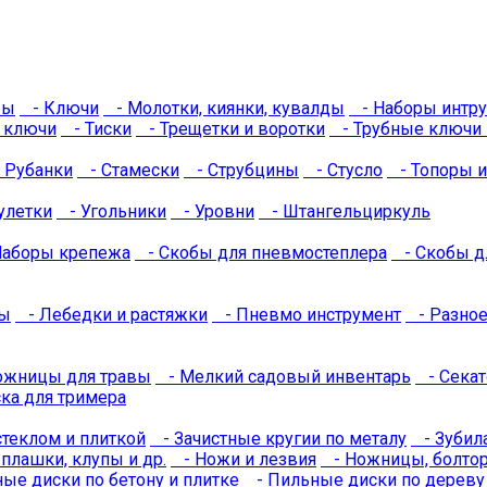
ры
- Ключи
- Молотки, киянки, кувалды
- Наборы интру
 ключи
- Тиски
- Трещетки и воротки
- Трубные ключи 
 Рубанки
- Стамески
- Струбцины
- Стусло
- Топоры и
улетки
- Угольники
- Уровни
- Штангельциркуль
аборы крепежа
- Скобы для пневмостеплера
- Скобы дл
ы
- Лебедки и растяжки
- Пневмо инструмент
- Разно
ожницы для травы
- Мелкий садовый инвентарь
- Сека
ка для тримера
стеклом и плиткой
- Зачистные кругии по металу
- Зубила
плашки, клупы и др.
- Ножи и лезвия
- Ножницы, болтор
ые диски по бетону и плитке
- Пильные диски по дереву