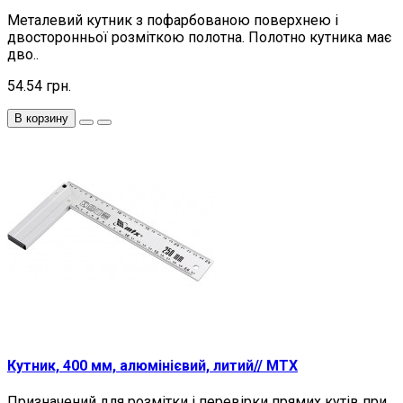
Металевий кутник з пофарбованою поверхнею і
двосторонньої розміткою полотна. Полотно кутника має
дво..
54.54 грн.
В корзину
Кутник, 400 мм, алюмінієвий, литий// MTX
Призначений для розмітки і перевірки прямих кутів при