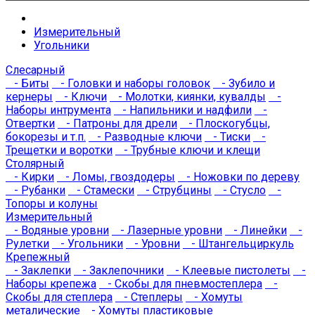
Измерительный
Угольники
Слесарный
- Биты
- Головки и наборы головок
- Зубило и
кернеры
- Ключи
- Молотки, киянки, кувалды
-
Наборы интрумента
- Напильники и надфили
-
Отвертки
- Патроны для дрели
- Плоскогубцы,
бокорезы и т.п.
- Разводные ключи
- Тиски
-
Трещетки и воротки
- Трубные ключи и клещи
Столярный
- Кирки
- Ломы, гвоздодеры
- Ножовки по дереву
- Рубанки
- Стамески
- Струбцины
- Стусло
-
Топоры и колуны
Измерительный
- Водяные уровни
- Лазерные уровни
- Линейки
-
Рулетки
- Угольники
- Уровни
- Штангельциркуль
Крепежный
- Заклепки
- Заклепочники
- Клеевые пистолеты
-
Наборы крепежа
- Скобы для пневмостеплера
-
Скобы для степлера
- Степлеры
- Хомуты
металические
- Хомуты пластиковые