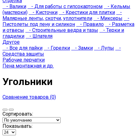
Отделка
- Валики
- Для работы с гипсокартоном
- Кельмы
(мастерки)
- Кисточки
- Крестики для плитки
-
Малярные ленты, скотчи, уплотнители
- Миксеры
-
Пистолеты под пену и силикон
- Правило
- Разметка
и отвесы
- Строительные ведра и тазы
- Терки и
гладилки
- Шпателя
Другое
- Все для пайки
- Горелки
- Замки
- Лупы
-
Средства защиты
Рабочие перчатки
Пена монтажная и др.
Угольники
Сравнение товаров (0)
Сортировать:
Показывать: