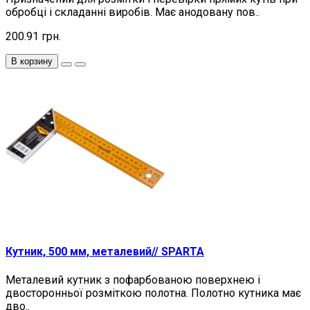
обробці і складанні виробів. Має анодовану пов..
200.91 грн.
В корзину
Кутник, 500 мм, металевий// SPARTA
Металевий кутник з пофарбованою поверхнею і
двосторонньої розміткою полотна. Полотно кутника має
дво..