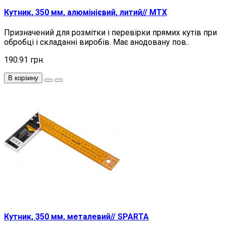
Кутник, 350 мм, алюмінієвий, литий// MTX
Призначений для розмітки і перевірки прямих кутів при
обробці і складанні виробів. Має анодовану пов..
190.91 грн.
В корзину
Кутник, 350 мм, металевий// SPARTA