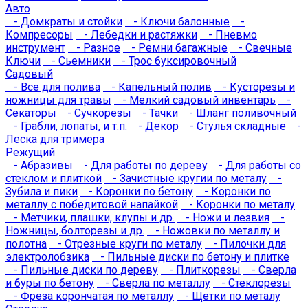
Авто
- Домкраты и стойки
- Ключи балонные
-
Компресоры
- Лебедки и растяжки
- Пневмо
инструмент
- Разное
- Ремни багажные
- Свечные
Ключи
- Сьемники
- Трос буксировочный
Садовый
- Все для полива
- Капельный полив
- Кусторезы и
ножницы для травы
- Мелкий садовый инвентарь
-
Секаторы
- Сучкорезы
- Тачки
- Шланг поливочный
- Грабли, лопаты, и т.п.
- Декор
- Стулья складные
-
Леска для тримера
Режущий
- Абразивы
- Для работы по дереву
- Для работы со
стеклом и плиткой
- Зачистные кругии по металу
-
Зубила и пики
- Коронки по бетону
- Коронки по
металлу с победитовой напайкой
- Коронки по металу
- Метчики, плашки, клупы и др.
- Ножи и лезвия
-
Ножницы, болторезы и др.
- Ножовки по металлу и
полотна
- Отрезные круги по металу
- Пилочки для
электролобзика
- Пильные диски по бетону и плитке
- Пильные диски по дереву
- Плиткорезы
- Сверла
и буры по бетону
- Сверла по металлу
- Стеклорезы
- Фреза корончатая по металлу
- Щетки по металу